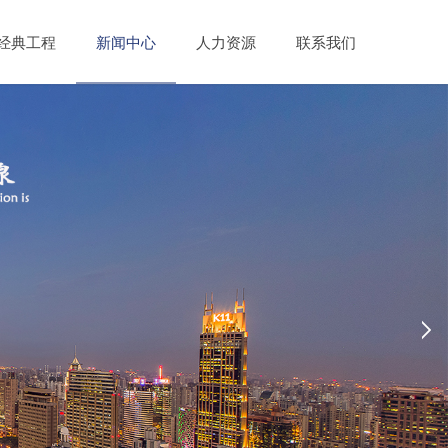
经典工程
新闻中心
人力资源
联系我们