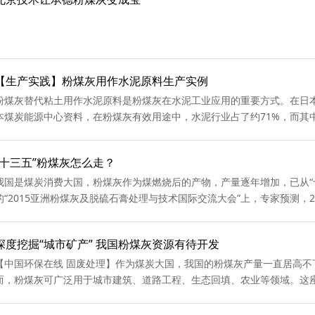
【生产实践】粉煤灰用作水泥原料生产实例
粉煤灰替代粘土用作水泥原料是粉煤灰在水泥工业应用的重要方式。在日
本煤炭能源中心资料，在粉煤灰有效用途中，水泥行业占了约71%，而其
“十三五”粉煤灰怎么走？
我国是煤炭消费大国，粉煤灰作为煤燃烧后的产物，产量逐年增加，已从“十
的“2015亚洲粉煤灰及脱硫石膏处理与技术国际交流大会”上，专家预测，20
深度挖掘“城市矿产” 我国粉煤灰资源有待开发
【中国环保在线 固废处理】作为煤炭大国，我国的粉煤灰产量一直居高
而，粉煤灰可广泛用于城市建筑、道路工程、生态回填、农业等领域。这座
值得借鉴。