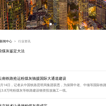
新闻中心
>
行业资讯
粉煤灰鉴定大法
云南铁路抢运粉煤灰驰援国际大通道建设
8月14日，记者从中国铁路昆明局集团获悉，为保障中老、中缅等国际铁
运3.8万吨粉煤灰等铁路建设物资投放施工一线。
北京技术让承德粉煤灰变成宝